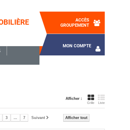
ACCÈS
OBILIÈRE
GROUPEMENT
MON COMPTE
Panier
S
(vide)
Afficher :
Grille
Liste
3
...
7
Suivant
Afficher tout