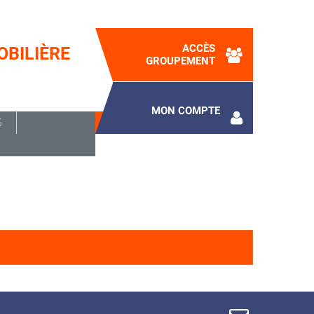
ACCÈS
OBILIÈRE
GROUPEMENT
MON COMPTE
Panier
S
(vide)